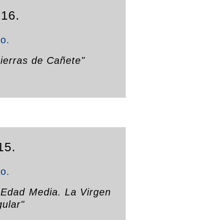
016.
to.
tierras de Cañete"
15.
to.
 Edad Media. La Virgen
gular"