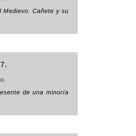
el Medievo. Cañete y su
7.
to.
resente de una minoría