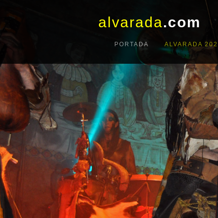
alvarada
.com
PORTADA
ALVARADA 202