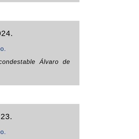
024.
to.
condestable Álvaro de
023.
to.