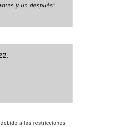
antes y un después"
22.
ebido a las restricciones