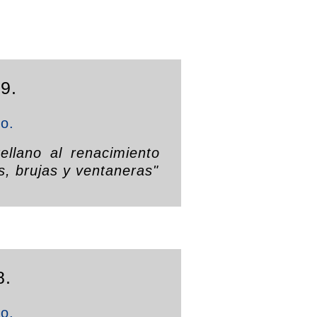
9.
to.
ellano al renacimiento
, brujas y ventaneras"
8.
to.