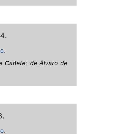
4.
to.
 de Cañete: de Álvaro de
3.
to.